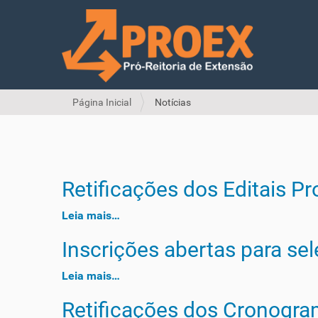
V
Página Inicial
Notícias
o
c
ê
e
s
Retificações dos Editais P
t
á
Leia mais…
a
q
Inscrições abertas para se
u
i
:
Leia mais…
Retificações dos Cronogram