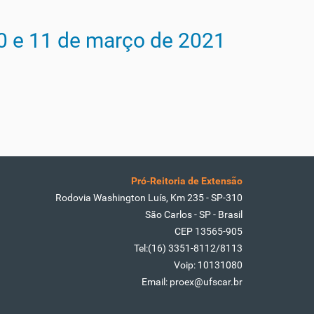
10 e 11 de março de 2021
Pró-Reitoria de Extensão
Rodovia Washington Luís, Km 235 - SP-310
São Carlos - SP - Brasil
CEP 13565-905
Tel:(16) 3351-8112/8113
Voip: 10131080
Email: proex@ufscar.br