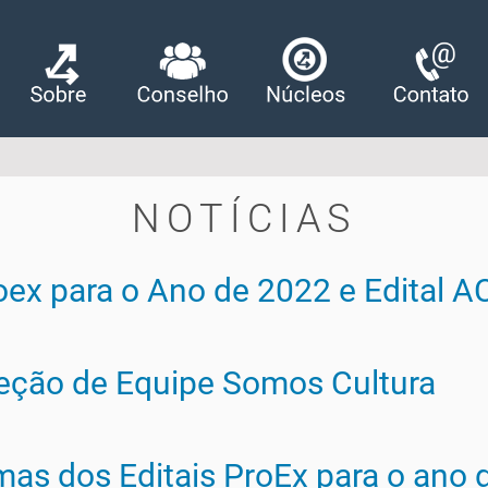
NOTÍCIAS
roex para o Ano de 2022 e Edital 
leção de Equipe Somos Cultura
as dos Editais ProEx para o ano 