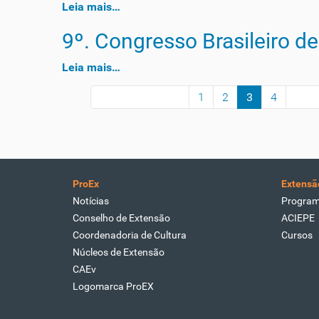
Leia mais…
9º. Congresso Brasileiro d
Leia mais…
1
2
3
4
30 itens anteriores
Próx
ProEx
Extensã
Notícias
Progra
Conselho de Extensão
ACIEPE
Coordenadoria de Cultura
Cursos
Núcleos de Extensão
CAEv
Logomarca ProEX