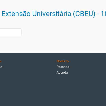
e Extensão Universitária (CBEU) - 
imos 19 itens
o
Contato
ma
Pessoas
Agenda