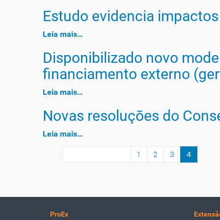
Estudo evidencia impactos
Leia mais…
Disponibilizado novo model
financiamento externo (ge
Leia mais…
Novas resoluções do Conse
Leia mais…
1
2
3
4
30 itens anteriores
ProEx
Extensã