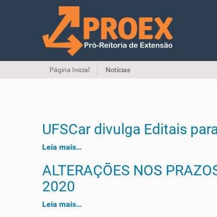
V
Página Inicial
Notícias
o
c
ê
e
s
UFSCar divulga Editais par
t
á
Leia mais…
a
q
ALTERAÇÕES NOS PRAZOS
u
i
2020
:
Leia mais…