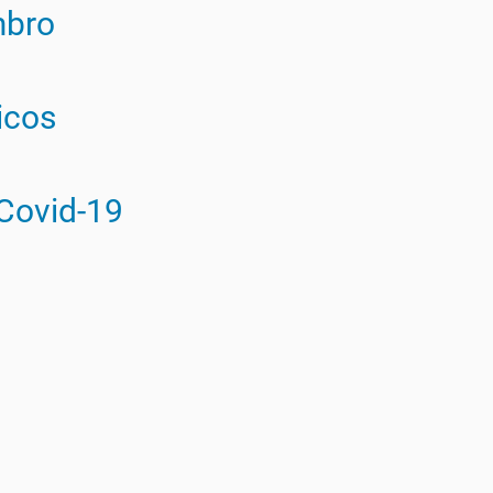
mbro
icos
 Covid-19