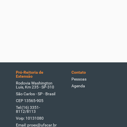
Pró-Reitoria de
Contato
Extensão
Pessoas
Rodovia Washington
Agenda
Luís, Km 235 - SP-310
São Carlos - SP - Brasil
CEP 13565-905
Tel:(16) 3351-
8112/8113
Voip: 10131080
Email: proex@ufscar.br